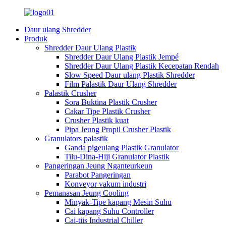
Daur ulang Shredder
Produk
Shredder Daur Ulang Plastik
Shredder Daur Ulang Plastik Jempé
Shredder Daur Ulang Plastik Kecepatan Rendah
Slow Speed ​​Daur ulang Plastik Shredder
Film Palastik Daur Ulang Shredder
Palastik Crusher
Sora Buktina Plastik Crusher
Cakar Tipe Plastik Crusher
Crusher Plastik kuat
Pipa Jeung Propil Crusher Plastik
Granulators palastik
Ganda pigeulang Plastik Granulator
Tilu-Dina-Hiji Granulator Plastik
Pangeringan Jeung Nganteurkeun
Parabot Pangeringan
Konveyor vakum industri
Pemanasan Jeung Cooling
Minyak-Tipe kapang Mesin Suhu
Cai kapang Suhu Controller
Cai-tiis Industrial Chiller