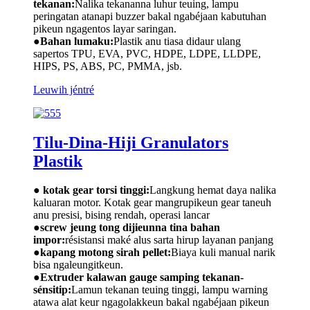
tekanan:
Nalika tekananna luhur teuing, lampu
peringatan atanapi buzzer bakal ngabéjaan kabutuhan
pikeun ngagentos layar saringan.
●
Bahan lumaku:
Plastik anu tiasa didaur ulang
sapertos TPU, EVA, PVC, HDPE, LDPE, LLDPE,
HIPS, PS, ABS, PC, PMMA, jsb.
Leuwih jéntré
Tilu-Dina-Hiji Granulators
Plastik
● kotak gear torsi tinggi:
Langkung hemat daya nalika
kaluaran motor. Kotak gear mangrupikeun gear taneuh
anu presisi, bising rendah, operasi lancar
●
screw jeung tong dijieunna tina bahan
impor:
résistansi maké alus sarta hirup layanan panjang
●
kapang motong sirah pellet:
Biaya kuli manual narik
bisa ngaleungitkeun.
●
Extruder kalawan gauge samping tekanan-
sénsitip:
Lamun tekanan teuing tinggi, lampu warning
atawa alat keur ngagolakkeun bakal ngabéjaan pikeun