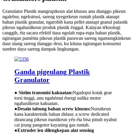
Granulator Plastik mangrupikeun alat khusus anu dianggo pikeun
ngalebur, ngekstrusi, sareng nyegerkeun runtah plastik atanapi
bahan plastik granular, ngarobih kana pellet atanapi granul palastik
pikeun ngahasilkeun produk plastik énggal. Kalayan téknologi
canggih, éta sacara efektif tiasa ngolah rupa-rupa bahan plastik,
ngirangan paménta pikeun plastik parawan sareng ngamungkinkeun
daur ulang sareng dianggo deui, ku kituna ngirangan konsumsi
sumber daya sareng dampak lingkungan.
Ganda pigeulang Plastik
Granulator
● Sistim transmisi kakuatan:
Ngadopsi kotak gear
torsi tinggi, anu ngahémat énergi nalika motor
ngahasilkeun kakuatan.
●
Desain tabung bahan screw khusus:
Nurutkeun
kana karakteristik bahan didaur, a screw dedicated
dirancang pikeun mastikeun yén éta bisa pinuh nyabut
cai jeung pangotor kayaning gas runtah.
●
Extruder ieu dilengkepan alat sensing