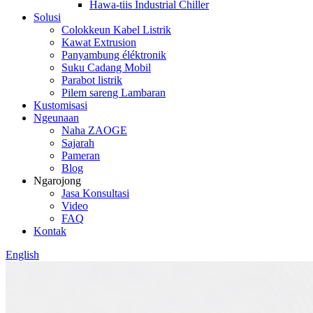
Hawa-tiis Industrial Chiller
Solusi
Colokkeun Kabel Listrik
Kawat Extrusion
Panyambung éléktronik
Suku Cadang Mobil
Parabot listrik
Pilem sareng Lambaran
Kustomisasi
Ngeunaan
Naha ZAOGE
Sajarah
Pameran
Blog
Ngarojong
Jasa Konsultasi
Video
FAQ
Kontak
English