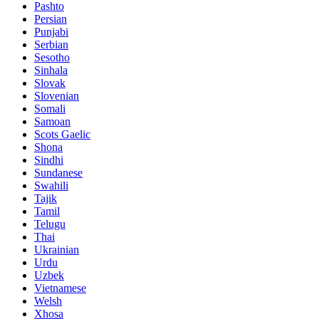
Pashto
Persian
Punjabi
Serbian
Sesotho
Sinhala
Slovak
Slovenian
Somali
Samoan
Scots Gaelic
Shona
Sindhi
Sundanese
Swahili
Tajik
Tamil
Telugu
Thai
Ukrainian
Urdu
Uzbek
Vietnamese
Welsh
Xhosa