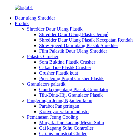
Daur ulang Shredder
Produk
Shredder Daur Ulang Plastik
Shredder Daur Ulang Plastik Jempé
Shredder Daur Ulang Plastik Kecepatan Rendah
Slow Speed ​​Daur ulang Plastik Shredder
Film Palastik Daur Ulang Shredder
Palastik Crusher
Sora Buktina Plastik Crusher
Cakar Tipe Plastik Crusher
Crusher Plastik kuat
Pipa Jeung Propil Crusher Plastik
Granulators palastik
Ganda pigeulang Plastik Granulator
Tilu-Dina-Hiji Granulator Plastik
Pangeringan Jeung Nganteurkeun
Parabot Pangeringan
Konveyor vakum industri
Pemanasan Jeung Cooling
Minyak-Tipe kapang Mesin Suhu
Cai kapang Suhu Controller
Cai-tiis Industrial Chiller