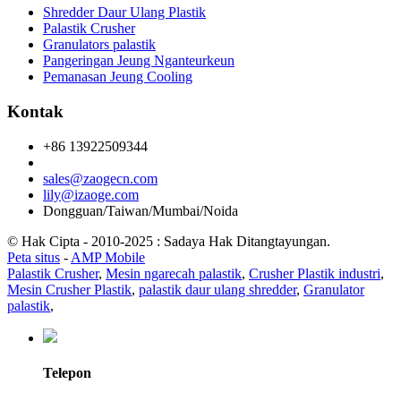
Shredder Daur Ulang Plastik
Palastik Crusher
Granulators palastik
Pangeringan Jeung Nganteurkeun
Pemanasan Jeung Cooling
Kontak
+86 13922509344
sales@zaogecn.com
lily@izaoge.com
Dongguan/Taiwan/Mumbai/Noida
© Hak Cipta - 2010-2025 : Sadaya Hak Ditangtayungan.
Peta situs
-
AMP Mobile
Palastik Crusher
,
Mesin ngarecah palastik
,
Crusher Plastik industri
,
Mesin Crusher Plastik
,
palastik daur ulang shredder
,
Granulator
palastik
,
Telepon